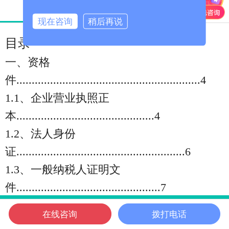
产品详情
产品参数
现在咨询
稍后再说
目录
一、资格
件............................................................4
1.1、企业营业执照正
本.............................................4
1.2、法人身份
证.......................................................6
1.3、一般纳税人证明文
件...............................................7
1.4、质量管理体系认证证
在线咨询
拨打电话
信邦首页
电话咨询
微信客服
在线咨询
信邦位置
书..............................................8