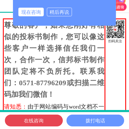
产品详情
产品参数
现在咨询
稍后再说
尊敬的客户，如果您刚好有相
似的投标书制作，您可以像这
扫码关注
些客户一样选择信任我们一
次，合作一次，信邦
标书制作
团队定将不负所托。
联系我
们：
0571-87796209或扫描二维
码加我们微信！
请知悉：
由于网站编码与word文档不一
样，本处显示的目录排版会有所错乱，
在线咨询
拨打电话
信邦首页
电话咨询
微信客服
在线咨询
信邦位置