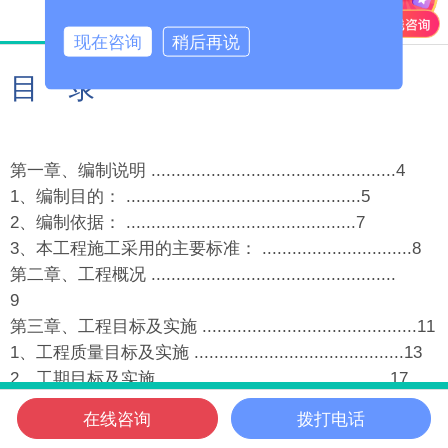
产品详情
产品参数
现在咨询
稍后再说
目 录
第一章、编制说明 .................................................4
1、编制目的： ...............................................5
2、编制依据： ..............................................7
3、本工程施工采用的主要标准： ..............................8
第二章、工程概况 .................................................
9
第三章、工程目标及实施 ...........................................11
1、工程质量目标及实施 ..........................................13
2、工期目标及实施 ..............................................17
3、安全生产目标及实施 ..........................................21
在线咨询
拨打电话
4、文明施工目标 ................................................ 24
信邦首页
电话咨询
微信客服
在线咨询
信邦位置