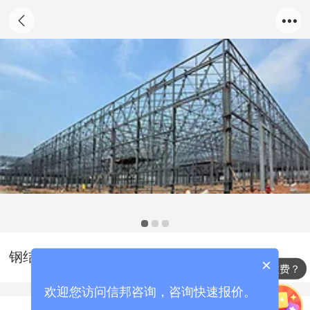
钢结构工程投标书范本|钢结构标书模板
×
标书代写怎么收费？
欢迎您访问信邦咨询，咨询快速报价。