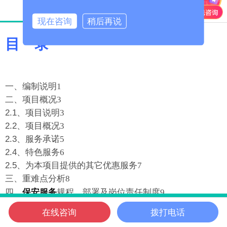
产品详情
产品参数
现在咨询
稍后再说
目
录
一、编制说明
1
二、项目概况
3
2.1、项目说明
3
2.2、项目概况
3
2.3、服务承诺
5
2.4、特色服务
6
2.5、为本项目提供的其它优惠服务
7
三、重难点分析
8
四、
保安服务
规程、部署及岗位责任制度
9
3.1、项目部组织结构图
10
在线咨询
拨打电话
信邦首页
电话咨询
微信客服
在线咨询
信邦位置
3.2、项目部各岗位职责
12