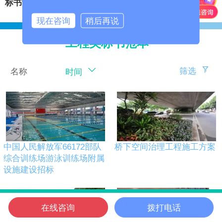
标书制作
‍
安保服务投标书
现在咨询
稍后再说
工程类标书范本
筛选
名称
时间
中国人民解放军66172部队
桥下空间治理工程施工方案
综合训练场游泳训练场附属
设施建设招标
在线咨询
拨打电话
信邦首页
电话咨询
微信客服
在线咨询
信邦位置