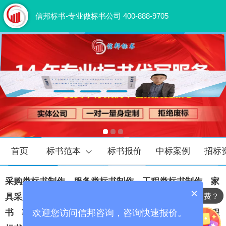
信邦标书-专业做标书公司 400-888-9705
首页
标书范本
标书报价
中标案例
招标
采购类标书
‍制作
‍
服务类标书
‍制作
‍
工程类标书
‍制作
家
×
标书代写怎么收费？
具采购标书制作
市政工程
标书制作
‍
物业保洁服务标
欢迎您访问信邦咨询，咨询快速报价。
书
软件项目投标书
制作
通信工程
标书制作
‍
电力工程