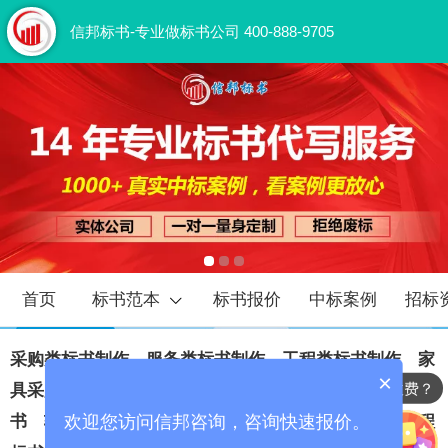
信邦标书-专业做标书公司 400-888-9705
首页
标书范本
标书报价
中标案例
招标
采购类标书
‍制作
‍
服务类标书
‍制作
‍
工程类标书
‍制作
家
×
标书代写怎么收费？
具采购标书制作
市政工程
标书制作
‍
物业保洁服务标
欢迎您访问信邦咨询，咨询快速报价。
书
软件项目投标书
制作
通信工程
标书制作
‍
电力工程