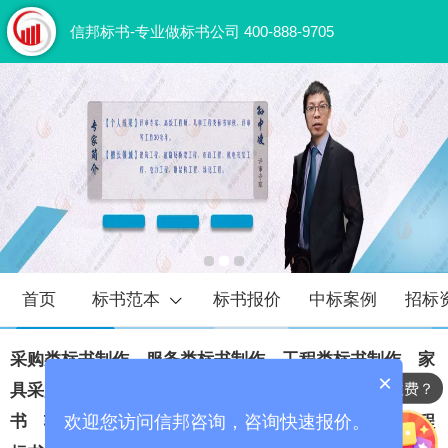
信邦标书-专业做标书公司 400-888-9705
首页
标书范本
标书报价
中标案例
招标
采购类标书
‍制作
‍
服务类标书
‍制作
‍
工程类标书
‍制作
家
×
标书代写怎么收费？
具采购标书制作
市政工程
标书制作
‍
物业保洁服务标
欢迎您访问信邦咨询，咨询快速报价。
书
软件项目投标书
制作
通信工程
标书制作
‍
电力工程