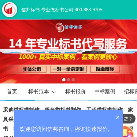
信邦标书-专业做标书公司 400-888-9705
首页
标书范本
标书报价
中标案例
招标
采购类标书
‍制作
‍
服务类标书
‍制作
‍
工程类标书
‍制作
家
×
标书代写怎么收费？
具采购标书制作
市政工程
标书制作
‍
物业保洁服务标
欢迎您访问信邦咨询，咨询快速报价。
书
软件项目投标书
制作
通信工程
标书制作
‍
电力工程